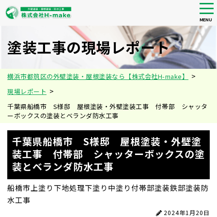
tog
nav
MENU
Skip
to
塗装工事の現場レポート
main
content
>
横浜市都筑区の外壁塗装・屋根塗装なら【株式会社H-make】
>
現場レポート
千葉県船橋市 S様邸 屋根塗装・外壁塗装工事 付帯部 シャッタ
ーボックスの塗装とベランダ防水工事
千葉県船橋市 S様邸 屋根塗装・外壁塗
装工事 付帯部 シャッターボックスの塗
装とベランダ防水工事
船橋市
上塗り
下地処理
下塗り
中塗り
付帯部塗装
鉄部塗装
防
水工事
2024年1月20日