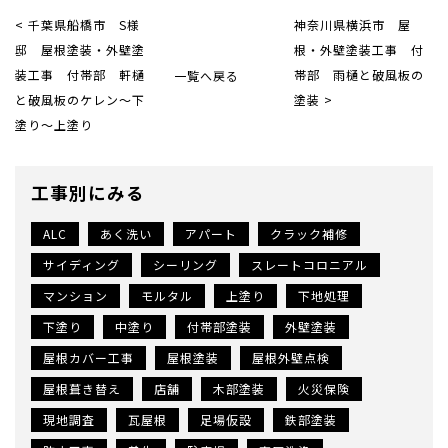
< 千葉県船橋市 S様
神奈川県横浜市 屋
邸 屋根塗装・外壁塗
根・外壁塗装工事 付
装工事 付帯部 軒樋
一覧へ戻る
帯部 雨樋と破風板の
と破風板のケレン〜下
塗装 >
塗り〜上塗り
工事別にみる
ALC
あく洗い
アパート
クラック補修
サイディング
シーリング
スレートコロニアル
マンション
モルタル
上塗り
下地処理
下塗り
中塗り
付帯部塗装
外壁塗装
屋根カバー工事
屋根塗装
屋根外壁点検
屋根葺き替え
店舗
木部塗装
火災保険
現地調査
瓦屋根
足場仮設
鉄部塗装