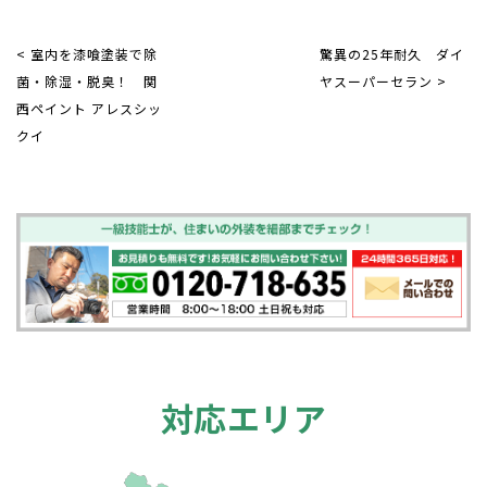
< 室内を漆喰塗装で除
驚異の25年耐久 ダイ
菌・除湿・脱臭！ 関
ヤスーパーセラン >
西ペイント アレスシッ
クイ
対応エリア