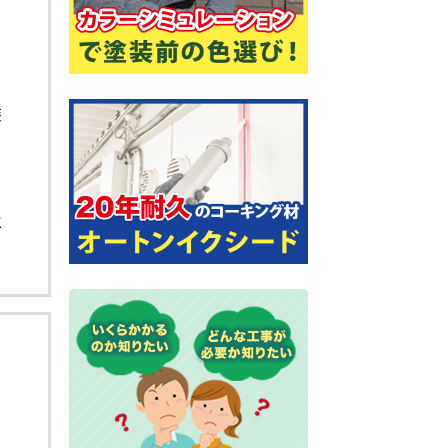
装
の
」
と