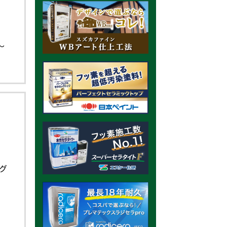
市
、
ま
〜
グ
口
ン
の
業