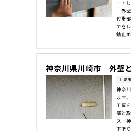
ート
｜外
付帯
でをレ
錆止め
神奈川県川崎市｜外壁
川崎
神奈川
ます
工事
部と
ス｜
下塗