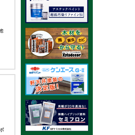
ー
の
地
覧
！
ポ