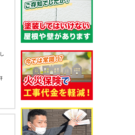
し
壁
。
軒
は