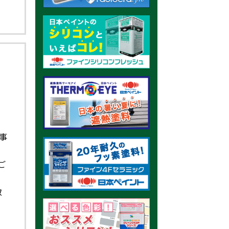
事
県
ご
レ
取