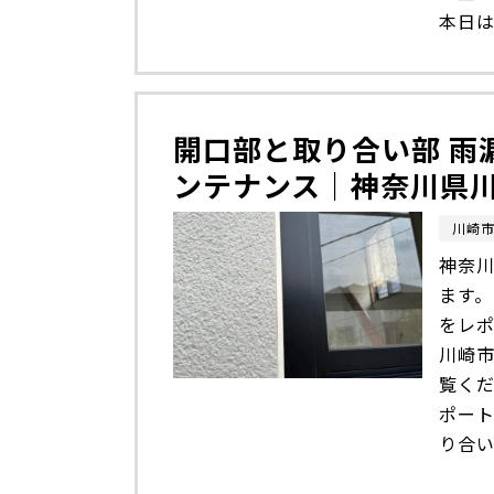
本日は
開口部と取り合い部 雨
ンテナンス｜神奈川県
川崎
神奈川
ます
をレ
川崎
覧く
ポート
り合い