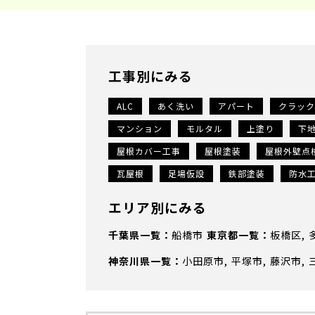
工事別にみる
ALC
あく洗い
アパート
クラック
マンション
モルタル
上塗り
下
屋根カバー工事
屋根塗装
屋根外壁点
瓦屋根
足場仮設
鉄部塗装
防水
エリア別にみる
千葉県
船橋市
東京都
板橋区
神奈川県
小田原市
平塚市
藤沢市