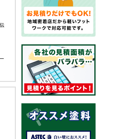
伝
｜
ま
ー