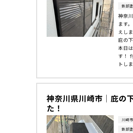
鉄部
神奈川
ます
えし
庇の
本日
す！ 
トしま
神奈川県川崎市｜庇の
た！
川崎
鉄部