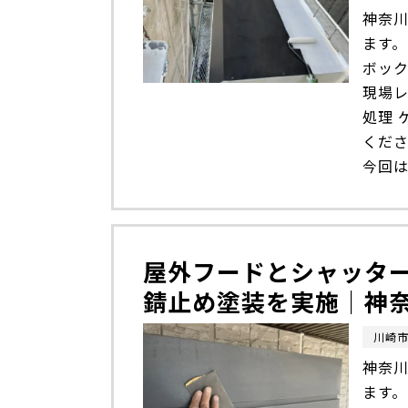
神奈川
ます。
ボッ
現場
処理
くだ
今回は
屋外フードとシャッター
錆止め塗装を実施｜神
川崎
神奈川
ます