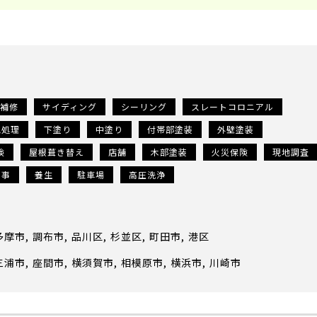
補修
サイディング
シーリング
スレートコロニアル
地処理
下塗り
中塗り
付帯部塗装
外壁塗装
検
屋根葺き替え
店舗
木部塗装
火災保険
現地調査
工事
養生
駐車場
高圧洗浄
多摩市
調布市
品川区
杉並区
町田市
港区
三浦市
座間市
横須賀市
相模原市
横浜市
川崎市