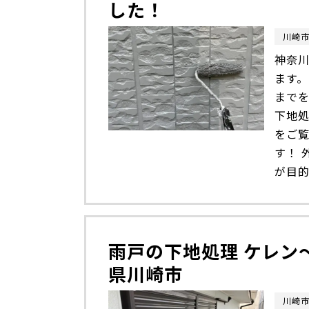
した！
川崎
神奈川
ます。
まで
下地
をご
す！ 
が目的
雨戸の下地処理 ケレン
県川崎市
川崎