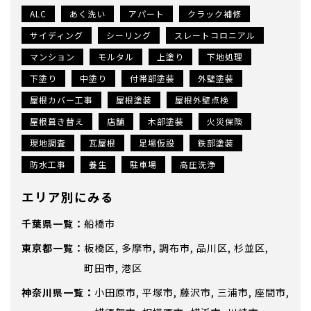
ALC
あく洗い
アパート
クラック補修
サイディング
シーリング
スレートコロニアル
マンション
モルタル
上塗り
下地処理
下塗り
中塗り
付帯部塗装
外壁塗装
屋根カバー工事
屋根塗装
屋根外壁点検
屋根葺き替え
店舗
木部塗装
火災保険
現地調査
瓦屋根
足場仮設
鉄部塗装
防水工事
養生
駐車場
高圧洗浄
エリア別にみる
千葉県
船橋市
東京都
板橋区
多摩市
調布市
品川区
杉並区
町田市
港区
神奈川県
小田原市
平塚市
藤沢市
三浦市
座間市