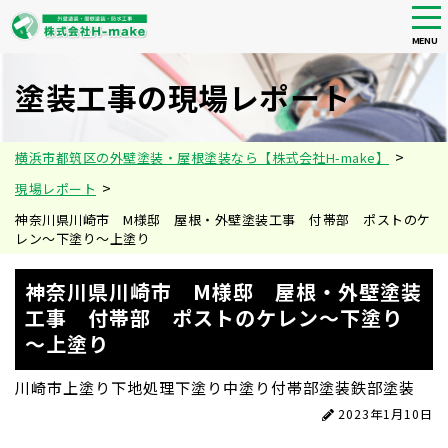
tog
nav
MENU
Skip
to
塗装工事の現場レポート
main
content
>
横浜市都筑区の外壁塗装・屋根塗装なら【株式会社H-make】
>
現場レポート
神奈川県川崎市 M様邸 屋根・外壁塗装工事 付帯部 ポストのケ
レン～下塗り～上塗り
神奈川県川崎市 M様邸 屋根・外壁塗装
工事 付帯部 ポストのケレン～下塗り
～上塗り
川崎市
上塗り
下地処理
下塗り
中塗り
付帯部塗装
鉄部塗装
2023年1月10日