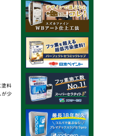
に塗料
しが少