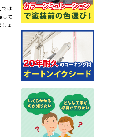
割では
護して
ましょ