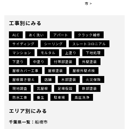
市 >
工事別にみる
ALC
あく洗い
アパート
クラック補修
サイディング
シーリング
スレートコロニアル
マンション
モルタル
上塗り
下地処理
下塗り
中塗り
付帯部塗装
外壁塗装
屋根カバー工事
屋根塗装
屋根外壁点検
屋根葺き替え
店舗
木部塗装
火災保険
現地調査
瓦屋根
足場仮設
鉄部塗装
防水工事
養生
駐車場
高圧洗浄
エリア別にみる
千葉県
船橋市