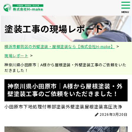
tog
nav
MENU
Skip
to
塗装工事の現場レポート
main
content
>
横浜市都筑区の外壁塗装・屋根塗装なら【株式会社H-make】
>
現場レポート
神奈川県小田原市｜A様から屋根塗装・外壁塗装工事のご依頼をいた
だきました！
神奈川県小田原市｜A様から屋根塗装・外
壁塗装工事のご依頼をいただきました！
小田原市
下地処理
付帯部塗装
外壁塗装
屋根塗装
高圧洗浄
2026年3月20日