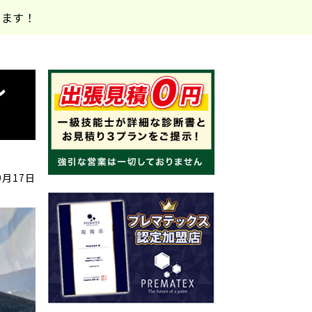
します！
レ
！
9月17日