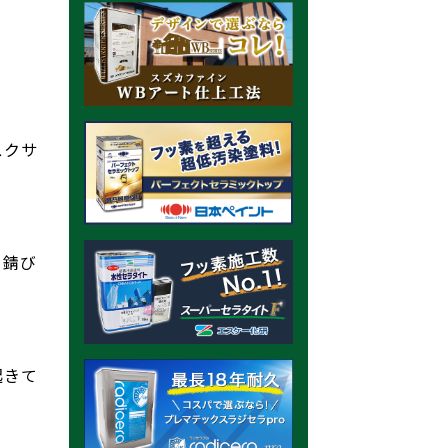
スクサ
、錆び
起きて