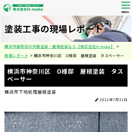
tog
nav
MENU
Skip
to
塗装工事の現場レポート
main
content
>
横浜市都筑区の外壁塗装・屋根塗装なら【株式会社H-make】
>
現場レポート
横浜市神奈川区 O様邸 屋根塗装 タスペーサー
横浜市神奈川区 O様邸 屋根塗装 タス
ペーサー
横浜市
下地処理
屋根塗装
2021年7月31日