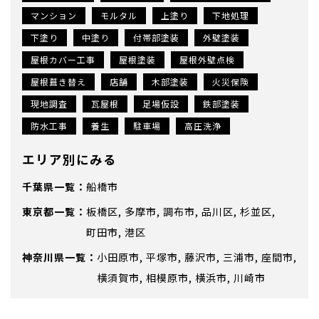
マンション
モルタル
上塗り
下地処理
下塗り
中塗り
付帯部塗装
外壁塗装
屋根カバー工事
屋根塗装
屋根外壁点検
屋根葺き替え
店舗
木部塗装
火災保険
現地調査
瓦屋根
足場仮設
鉄部塗装
防水工事
養生
駐車場
高圧洗浄
エリア別にみる
千葉県
船橋市
東京都
板橋区
多摩市
調布市
品川区
杉並区
町田市
港区
神奈川県
小田原市
平塚市
藤沢市
三浦市
座間市
横須賀市
相模原市
横浜市
川崎市