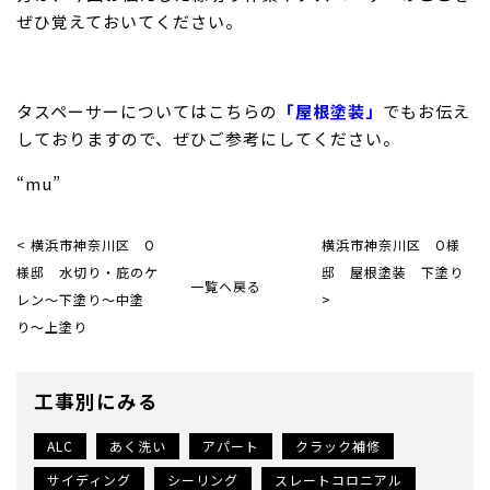
ぜひ覚えておいてください。
タスペーサーについてはこちらの
「屋根塗装」
でもお伝え
しておりますので、ぜひご参考にしてください。
“mu”
< 横浜市神奈川区 O
横浜市神奈川区 O様
様邸 水切り・庇のケ
邸 屋根塗装 下塗り
一覧へ戻る
レン〜下塗り〜中塗
>
り〜上塗り
工事別にみる
ALC
あく洗い
アパート
クラック補修
サイディング
シーリング
スレートコロニアル