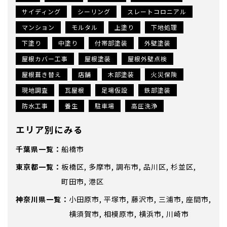
サイディング
シーリング
スレートコロニアル
マンション
モルタル
上塗り
下地処理
下塗り
中塗り
付帯部塗装
外壁塗装
屋根カバー工事
屋根塗装
屋根外壁点検
屋根葺き替え
店舗
木部塗装
火災保険
現地調査
瓦屋根
足場仮設
鉄部塗装
防水工事
養生
駐車場
高圧洗浄
エリア別にみる
千葉県
船橋市
東京都
板橋区
多摩市
調布市
品川区
杉並区
町田市
港区
神奈川県
小田原市
平塚市
藤沢市
三浦市
座間市
横須賀市
相模原市
横浜市
川崎市