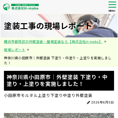
tog
nav
MENU
Skip
to
塗装工事の現場レポート
main
content
>
横浜市都筑区の外壁塗装・屋根塗装なら【株式会社H-make】
>
現場レポート
神奈川県小田原市｜外壁塗装 下塗り・中塗り・上塗りを実施しまし
た！
神奈川県小田原市｜外壁塗装 下塗り・中
塗り・上塗りを実施しました！
小田原市
モルタル
上塗り
下塗り
中塗り
外壁塗装
2026年6月5日