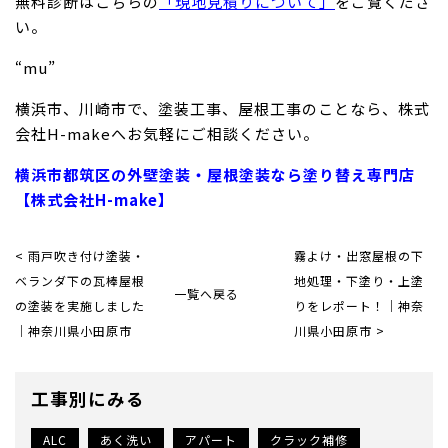
無料診断はこちらの
「現地見積りについて」
をご覧くださ
い。
“mu”
横浜市、川崎市で、塗装工事、屋根工事のことなら、株式
会社H-makeへお気軽にご相談ください。
横浜市都筑区の外壁塗装・屋根塗装なら塗り替え専門店
【株式会社H-make】
< 雨戸吹き付け塗装・
霧よけ・出窓屋根の下
ベランダ下の瓦棒屋根
地処理・下塗り・上塗
一覧へ戻る
の塗装を実施しました
りをレポート！｜神奈
｜神奈川県小田原市
川県小田原市 >
工事別にみる
ALC
あく洗い
アパート
クラック補修