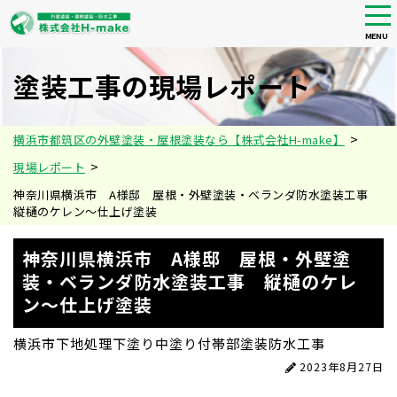
tog
nav
MENU
Skip
to
塗装工事の現場レポート
main
content
>
横浜市都筑区の外壁塗装・屋根塗装なら【株式会社H-make】
>
現場レポート
神奈川県横浜市 A様邸 屋根・外壁塗装・ベランダ防水塗装工事
縦樋のケレン〜仕上げ塗装
神奈川県横浜市 A様邸 屋根・外壁塗
装・ベランダ防水塗装工事 縦樋のケレ
ン〜仕上げ塗装
横浜市
下地処理
下塗り
中塗り
付帯部塗装
防水工事
2023年8月27日