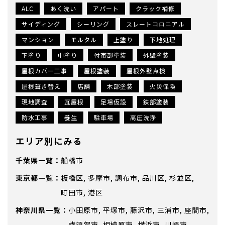
ALC
あく洗い
アパート
クラック補修
サイディング
シーリング
スレートコロニアル
マンション
モルタル
上塗り
下地処理
下塗り
中塗り
付帯部塗装
外壁塗装
屋根カバー工事
屋根塗装
屋根外壁点検
屋根葺き替え
店舗
木部塗装
火災保険
現地調査
瓦屋根
足場仮設
鉄部塗装
防水工事
養生
駐車場
高圧洗浄
エリア別にみる
千葉県
船橋市
東京都
板橋区
多摩市
調布市
品川区
杉並区
町田市
港区
神奈川県
小田原市
平塚市
藤沢市
三浦市
座間市
横須賀市
相模原市
横浜市
川崎市