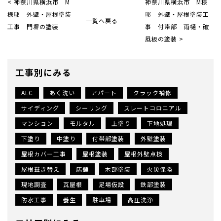
< 神奈川県横浜市 M
神奈川県横浜市 M様
様邸 外壁・屋根塗装
邸 外壁・屋根塗装工
一覧へ戻る
工事 門塀の塗装
事 付帯部 雨樋・破
風板の塗装 >
工事別にみる
ALC
あく洗い
アパート
クラック補修
サイディング
シーリング
スレートコロニアル
マンション
モルタル
上塗り
下地処理
下塗り
中塗り
付帯部塗装
外壁塗装
屋根カバー工事
屋根塗装
屋根外壁点検
屋根葺き替え
店舗
木部塗装
火災保険
現地調査
瓦屋根
足場仮設
鉄部塗装
防水工事
養生
駐車場
高圧洗浄