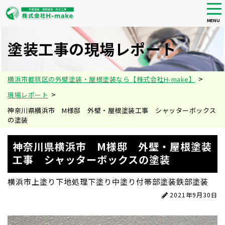
tog
nav
MENU
Skip
to
塗装工事の現場レポート
main
content
>
横浜市都筑区の外壁塗装・屋根塗装なら【株式会社H-make】
>
現場レポート
神奈川県横浜市 M様邸 外壁・屋根塗装工事 シャッターボックス
の塗装
神奈川県横浜市 M様邸 外壁・屋根塗装
工事 シャッターボックスの塗装
横浜市
上塗り
下地処理
下塗り
中塗り
付帯部塗装
鉄部塗装
2021年9月30日