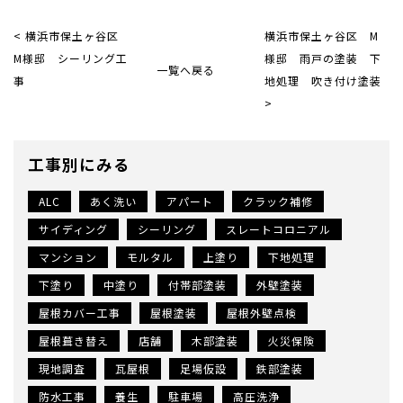
< 横浜市保土ヶ谷区
横浜市保土ヶ谷区 M
M様邸 シーリング工
様邸 雨戸の塗装 下
一覧へ戻る
事
地処理 吹き付け塗装
>
工事別にみる
ALC
あく洗い
アパート
クラック補修
サイディング
シーリング
スレートコロニアル
マンション
モルタル
上塗り
下地処理
下塗り
中塗り
付帯部塗装
外壁塗装
屋根カバー工事
屋根塗装
屋根外壁点検
屋根葺き替え
店舗
木部塗装
火災保険
現地調査
瓦屋根
足場仮設
鉄部塗装
防水工事
養生
駐車場
高圧洗浄