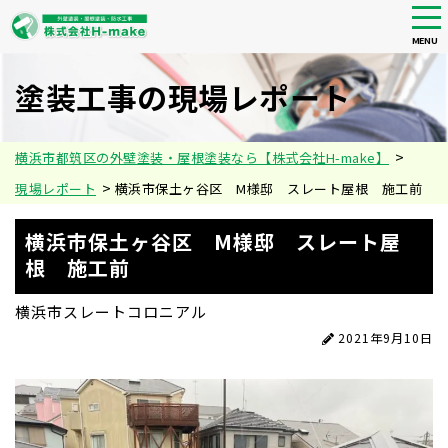
tog
nav
MENU
Skip
to
塗装工事の現場レポート
main
content
>
横浜市都筑区の外壁塗装・屋根塗装なら【株式会社H-make】
>
現場レポート
横浜市保土ヶ谷区 M様邸 スレート屋根 施工前
横浜市保土ヶ谷区 M様邸 スレート屋
根 施工前
横浜市
スレートコロニアル
2021年9月10日