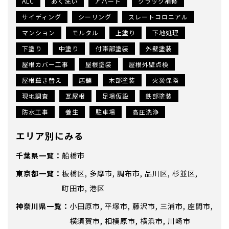
ALC
あく洗い
アパート
クラック補修
サイディング
シーリング
スレートコロニアル
マンション
モルタル
上塗り
下地処理
下塗り
中塗り
付帯部塗装
外壁塗装
屋根カバー工事
屋根塗装
屋根外壁点検
屋根葺き替え
店舗
木部塗装
火災保険
現地調査
瓦屋根
足場仮設
鉄部塗装
防水工事
養生
駐車場
高圧洗浄
エリア別にみる
千葉県
船橋市
東京都
板橋区
多摩市
調布市
品川区
杉並区
町田市
港区
神奈川県
小田原市
平塚市
藤沢市
三浦市
座間市
横須賀市
相模原市
横浜市
川崎市