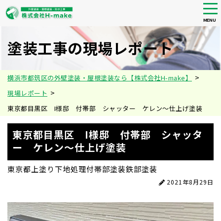
tog
nav
MENU
Skip
to
塗装工事の現場レポート
main
content
>
横浜市都筑区の外壁塗装・屋根塗装なら【株式会社H-make】
>
現場レポート
東京都目黒区 I様邸 付帯部 シャッター ケレン〜仕上げ塗装
東京都目黒区 I様邸 付帯部 シャッタ
ー ケレン〜仕上げ塗装
東京都
上塗り
下地処理
付帯部塗装
鉄部塗装
2021年8月29日