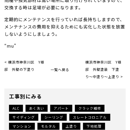
雨樋や換気部材は高い場所に取り付けられていますので、
交換する時は足場が必要になります。
定期的にメンテナンスを行っていれば長持ちしますので、
メンテナンスの費用を抑えるためにも劣化した状態を放置
しないようにしましょう。
“mu”
< 横浜市神奈川区 Y様
横浜市神奈川区 Y様
邸 外壁の下塗り
一覧へ戻る
邸 外壁塗装 下塗
り〜中塗り〜上塗り >
工事別にみる
ALC
あく洗い
アパート
クラック補修
サイディング
シーリング
スレートコロニアル
マンション
モルタル
上塗り
下地処理