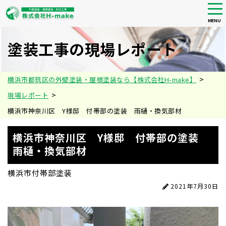
tog
nav
MENU
Skip
to
塗装工事の現場レポート
main
content
>
横浜市都筑区の外壁塗装・屋根塗装なら【株式会社H-make】
>
現場レポート
横浜市神奈川区 Y様邸 付帯部の塗装 雨樋・換気部材
横浜市神奈川区 Y様邸 付帯部の塗装
雨樋・換気部材
横浜市
付帯部塗装
2021年7月30日