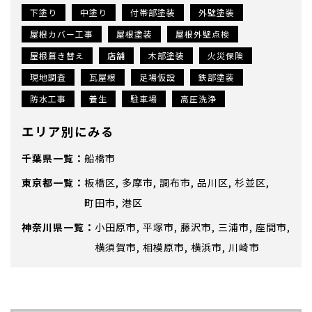
下塗り
中塗り
付帯部塗装
外壁塗装
屋根カバー工事
屋根塗装
屋根外壁点検
屋根葺き替え
店舗
木部塗装
火災保険
現地調査
瓦屋根
足場仮設
鉄部塗装
防水工事
養生
駐車場
高圧洗浄
エリア別にみる
千葉県
船橋市
東京都
板橋区
多摩市
調布市
品川区
杉並区
町田市
港区
神奈川県
小田原市
平塚市
藤沢市
三浦市
座間市
横須賀市
相模原市
横浜市
川崎市