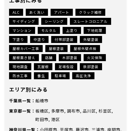
工事別にみる
ALC
あく洗い
アパート
クラック補修
サイディング
シーリング
スレートコロニアル
マンション
モルタル
上塗り
下地処理
下塗り
中塗り
付帯部塗装
外壁塗装
屋根カバー工事
屋根塗装
屋根外壁点検
屋根葺き替え
店舗
木部塗装
火災保険
現地調査
瓦屋根
足場仮設
鉄部塗装
防水工事
養生
駐車場
高圧洗浄
エリア別にみる
千葉県
船橋市
東京都
板橋区
多摩市
調布市
品川区
杉並区
町田市
港区
神奈川県
小田原市
平塚市
藤沢市
三浦市
座間市