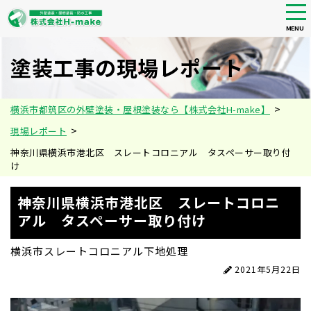
tog
nav
MENU
Skip
to
塗装工事の現場レポート
main
content
>
横浜市都筑区の外壁塗装・屋根塗装なら【株式会社H-make】
>
現場レポート
神奈川県横浜市港北区 スレートコロニアル タスペーサー取り付
け
神奈川県横浜市港北区 スレートコロニ
アル タスペーサー取り付け
横浜市
スレートコロニアル
下地処理
2021年5月22日