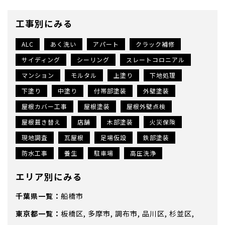
工事別にみる
ALC
あく洗い
アパート
クラック補修
サイディング
シーリング
スレートコロニアル
マンション
モルタル
上塗り
下地処理
下塗り
中塗り
付帯部塗装
外壁塗装
屋根カバー工事
屋根塗装
屋根外壁点検
屋根葺き替え
店舗
木部塗装
火災保険
現地調査
瓦屋根
足場仮設
鉄部塗装
防水工事
養生
駐車場
高圧洗浄
エリア別にみる
千葉県
船橋市
東京都
板橋区
多摩市
調布市
品川区
杉並区