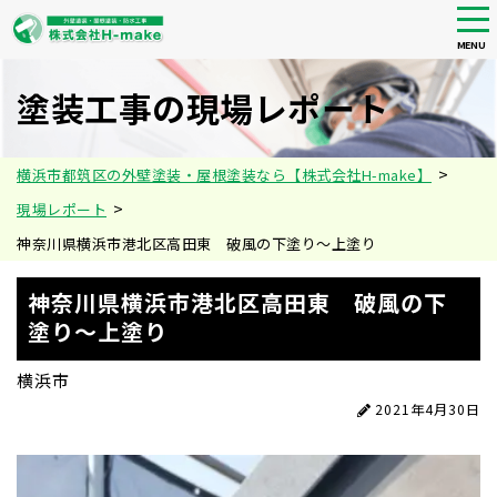
tog
nav
MENU
Skip
to
塗装工事の現場レポート
main
content
>
横浜市都筑区の外壁塗装・屋根塗装なら【株式会社H-make】
>
現場レポート
神奈川県横浜市港北区高田東 破風の下塗り〜上塗り
神奈川県横浜市港北区高田東 破風の下
塗り〜上塗り
横浜市
2021年4月30日