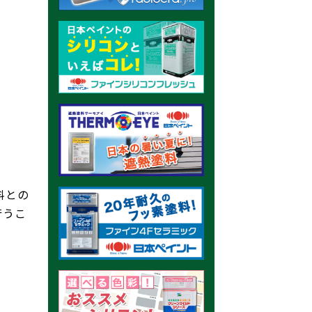
料との
行うこ