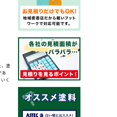
た、塗
があ
ていく