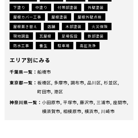
下塗り
中塗り
付帯部塗装
外壁塗装
屋根カバー工事
屋根塗装
屋根外壁点検
屋根葺き替え
店舗
木部塗装
火災保険
現地調査
瓦屋根
足場仮設
鉄部塗装
防水工事
養生
駐車場
高圧洗浄
エリア別にみる
千葉県
船橋市
東京都
板橋区
多摩市
調布市
品川区
杉並区
町田市
港区
神奈川県
小田原市
平塚市
藤沢市
三浦市
座間市
横須賀市
相模原市
横浜市
川崎市