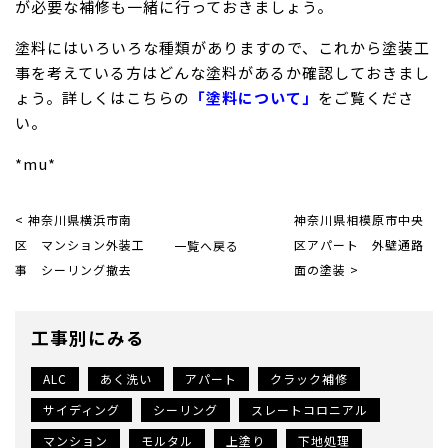
が必要な補修も一緒に行っておきましょう。
塗料にはいろいろな種類がありますので、これから塗装工
事を考えている方はどんな塗料があるか確認しておきまし
ょう。詳しくはこちらの
「塗料について」
をご覧くださ
い。
*mu*
< 神奈川県横浜市南
神奈川県相模原市中央
区 マンション外装工
一覧へ戻る
区アパート 外壁通路
事 シーリング撤去
面の塗装 >
工事別にみる
ALC
あく洗い
アパート
クラック補修
サイディング
シーリング
スレートコロニアル
マンション
モルタル
上塗り
下地処理