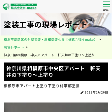
tog
nav
MENU
Skip
to
塗装工事の現場レポート
main
content
>
横浜市都筑区の外壁塗装・屋根塗装なら【株式会社H-make】
>
現場レポート
神奈川県相模原市中央区アパート 軒天井の下塗り〜上塗り
神奈川県相模原市中央区アパート 軒天
井の下塗り〜上塗り
相模原市
アパート
上塗り
下塗り
付帯部塗装
2021年2月26日