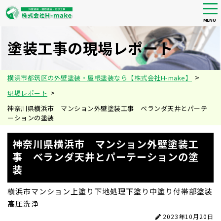
tog
nav
MENU
Skip
to
塗装工事の現場レポート
main
content
>
横浜市都筑区の外壁塗装・屋根塗装なら【株式会社H-make】
>
現場レポート
神奈川県横浜市 マンション外壁塗装工事 ベランダ天井とパーテ
ーションの塗装
神奈川県横浜市 マンション外壁塗装工
事 ベランダ天井とパーテーションの塗
装
横浜市
マンション
上塗り
下地処理
下塗り
中塗り
付帯部塗装
高圧洗浄
2023年10月20日