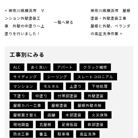
< 神奈川県横浜市 マ
神奈川県横浜市 屋根
ンション外壁塗装工
塗装・外壁塗装工事
一覧へ戻る
事 外壁の中塗り〜上
屋根と外壁、ベランダ
塗りを行いました！
の高圧洗浄作業 >
工事別にみる
ALC
あく洗い
アパート
クラック補修
サイディング
シーリング
スレートコロニアル
マンション
モルタル
上塗り
下地処理
下塗り
中塗り
付帯部塗装
外壁塗装
屋根カバー工事
屋根塗装
屋根外壁点検
屋根葺き替え
店舗
木部塗装
火災保険
現地調査
瓦屋根
足場仮設
鉄部塗装
防水工事
養生
駐車場
高圧洗浄