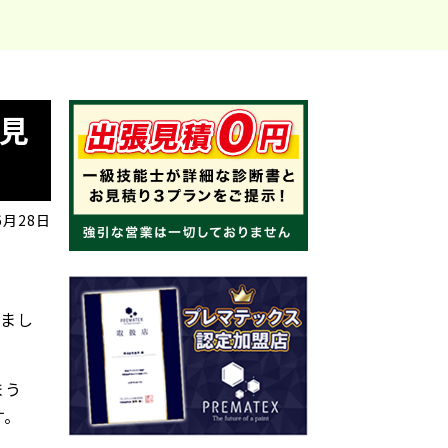
見
6月28日
れまし
まう
す。