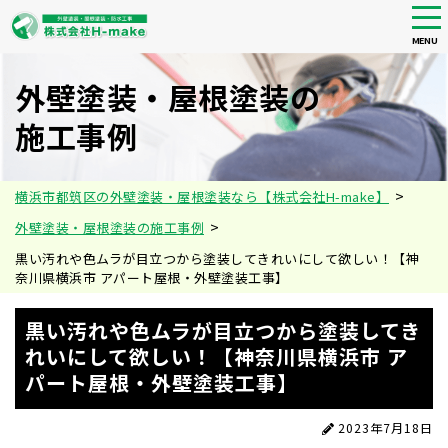
tog
nav
MENU
Skip
to
外壁塗装・屋根塗装の
main
施工事例
content
>
横浜市都筑区の外壁塗装・屋根塗装なら【株式会社H-make】
>
外壁塗装・屋根塗装の施工事例
黒い汚れや色ムラが目立つから塗装してきれいにして欲しい！【神
奈川県横浜市 アパート屋根・外壁塗装工事】
黒い汚れや色ムラが目立つから塗装してき
れいにして欲しい！【神奈川県横浜市 ア
パート屋根・外壁塗装工事】
2023年7月18日