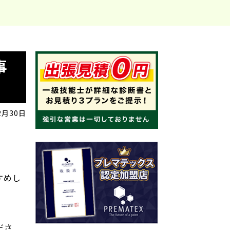
事
2月30日
すめし
ださ