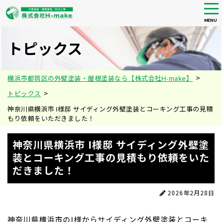
tog
nav
MENU
Skip
to
トピックス
main
content
>
横浜市都筑区の外壁塗装・屋根塗装なら【株式会社H-make】
>
トピックス
神奈川県横浜市 I様邸 サイディング外壁塗装とコーキング工事の見積
もり依頼をいただきました！
神奈川県横浜市 I様邸 サイディング外壁塗
装とコーキング工事の見積もり依頼をいた
だきました！
2026年2月28日
神奈川県横浜市のI様からサイディング外壁塗装とコーキ