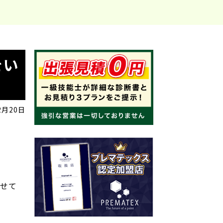
をい
2月20日
させて