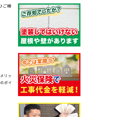
ひご検
？メリッ
めのポイ