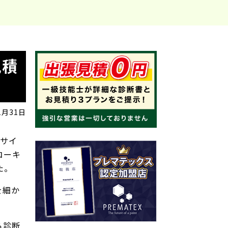
見積
1月31日
系サイ
コーキ
た。
を細か
ら診断