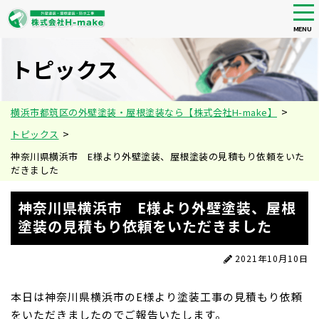
tog
nav
MENU
Skip
to
トピックス
main
content
>
横浜市都筑区の外壁塗装・屋根塗装なら【株式会社H-make】
>
トピックス
神奈川県横浜市 E様より外壁塗装、屋根塗装の見積もり依頼をいた
だきました
神奈川県横浜市 E様より外壁塗装、屋根
塗装の見積もり依頼をいただきました
2021年10月10日
本日は神奈川県横浜市のE様より塗装工事の見積もり依頼
をいただきましたのでご報告いたします。