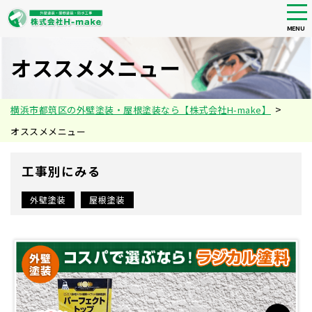
tog
nav
MENU
Skip
to
オススメメニュー
main
content
>
横浜市都筑区の外壁塗装・屋根塗装なら【株式会社H-make】
オススメメニュー
工事別にみる
外壁塗装
屋根塗装